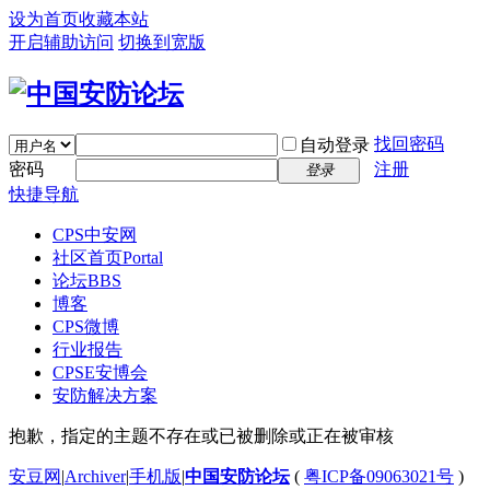
设为首页
收藏本站
开启辅助访问
切换到宽版
找回密码
自动登录
密码
注册
登录
快捷导航
CPS中安网
社区首页
Portal
论坛
BBS
博客
CPS微博
行业报告
CPSE安博会
安防解决方案
抱歉，指定的主题不存在或已被删除或正在被审核
安豆网
|
Archiver
|
手机版
|
中国安防论坛
(
粤ICP备09063021号
)