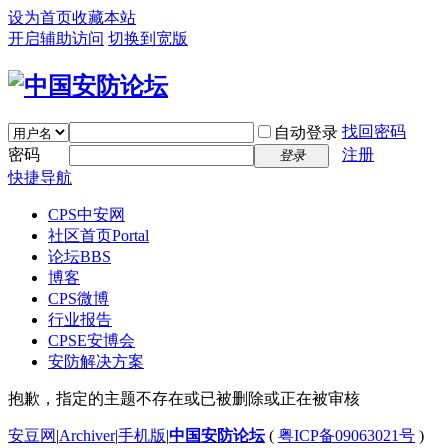
设为首页
收藏本站
开启辅助访问
切换到宽版
找回密码
自动登录
密码
注册
登录
快捷导航
CPS中安网
社区首页
Portal
论坛
BBS
博客
CPS微博
行业报告
CPSE安博会
安防解决方案
抱歉，指定的主题不存在或已被删除或正在被审核
安豆网
|
Archiver
|
手机版
|
中国安防论坛
(
粤ICP备09063021号
)