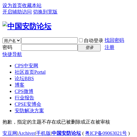
设为首页
收藏本站
开启辅助访问
切换到宽版
找回密码
自动登录
密码
注册
登录
快捷导航
CPS中安网
社区首页
Portal
论坛
BBS
博客
CPS微博
行业报告
CPSE安博会
安防解决方案
抱歉，指定的主题不存在或已被删除或正在被审核
安豆网
|
Archiver
|
手机版
|
中国安防论坛
(
粤ICP备09063021号
)