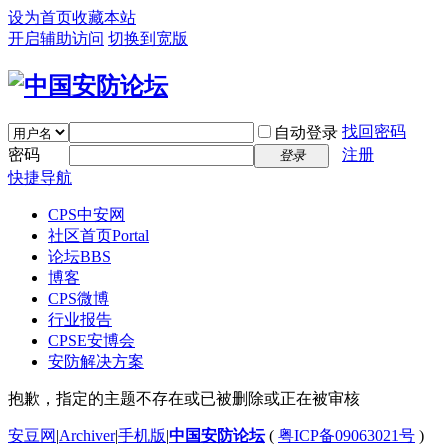
设为首页
收藏本站
开启辅助访问
切换到宽版
找回密码
自动登录
密码
注册
登录
快捷导航
CPS中安网
社区首页
Portal
论坛
BBS
博客
CPS微博
行业报告
CPSE安博会
安防解决方案
抱歉，指定的主题不存在或已被删除或正在被审核
安豆网
|
Archiver
|
手机版
|
中国安防论坛
(
粤ICP备09063021号
)