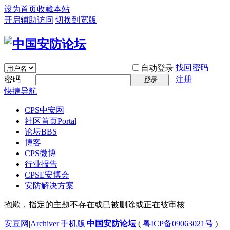
设为首页
收藏本站
开启辅助访问
切换到宽版
找回密码
自动登录
密码
注册
登录
快捷导航
CPS中安网
社区首页
Portal
论坛
BBS
博客
CPS微博
行业报告
CPSE安博会
安防解决方案
抱歉，指定的主题不存在或已被删除或正在被审核
安豆网
|
Archiver
|
手机版
|
中国安防论坛
(
粤ICP备09063021号
)