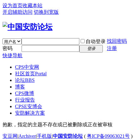
设为首页
收藏本站
开启辅助访问
切换到宽版
找回密码
自动登录
密码
注册
登录
快捷导航
CPS中安网
社区首页
Portal
论坛
BBS
博客
CPS微博
行业报告
CPSE安博会
安防解决方案
抱歉，指定的主题不存在或已被删除或正在被审核
安豆网
|
Archiver
|
手机版
|
中国安防论坛
(
粤ICP备09063021号
)