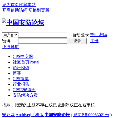
设为首页
收藏本站
开启辅助访问
切换到宽版
找回密码
自动登录
密码
注册
登录
快捷导航
CPS中安网
社区首页
Portal
论坛
BBS
博客
CPS微博
行业报告
CPSE安博会
安防解决方案
抱歉，指定的主题不存在或已被删除或正在被审核
安豆网
|
Archiver
|
手机版
|
中国安防论坛
(
粤ICP备09063021号
)