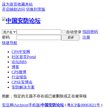
设为首页
收藏本站
开启辅助访问
切换到宽版
找回密码
自动登录
密码
注册
登录
快捷导航
CPS中安网
社区首页
Portal
论坛
BBS
博客
CPS微博
行业报告
CPSE安博会
安防解决方案
抱歉，指定的主题不存在或已被删除或正在被审核
安豆网
|
Archiver
|
手机版
|
中国安防论坛
(
粤ICP备09063021号
)