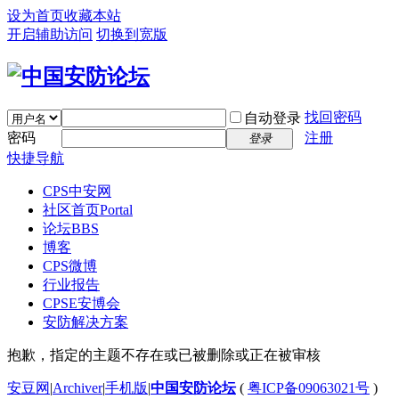
设为首页
收藏本站
开启辅助访问
切换到宽版
找回密码
自动登录
密码
注册
登录
快捷导航
CPS中安网
社区首页
Portal
论坛
BBS
博客
CPS微博
行业报告
CPSE安博会
安防解决方案
抱歉，指定的主题不存在或已被删除或正在被审核
安豆网
|
Archiver
|
手机版
|
中国安防论坛
(
粤ICP备09063021号
)