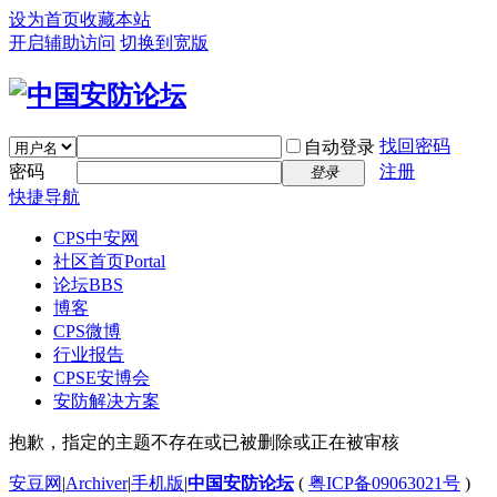
设为首页
收藏本站
开启辅助访问
切换到宽版
找回密码
自动登录
密码
注册
登录
快捷导航
CPS中安网
社区首页
Portal
论坛
BBS
博客
CPS微博
行业报告
CPSE安博会
安防解决方案
抱歉，指定的主题不存在或已被删除或正在被审核
安豆网
|
Archiver
|
手机版
|
中国安防论坛
(
粤ICP备09063021号
)