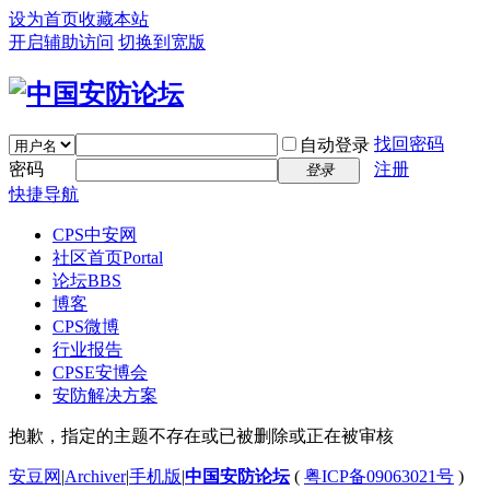
设为首页
收藏本站
开启辅助访问
切换到宽版
找回密码
自动登录
密码
注册
登录
快捷导航
CPS中安网
社区首页
Portal
论坛
BBS
博客
CPS微博
行业报告
CPSE安博会
安防解决方案
抱歉，指定的主题不存在或已被删除或正在被审核
安豆网
|
Archiver
|
手机版
|
中国安防论坛
(
粤ICP备09063021号
)