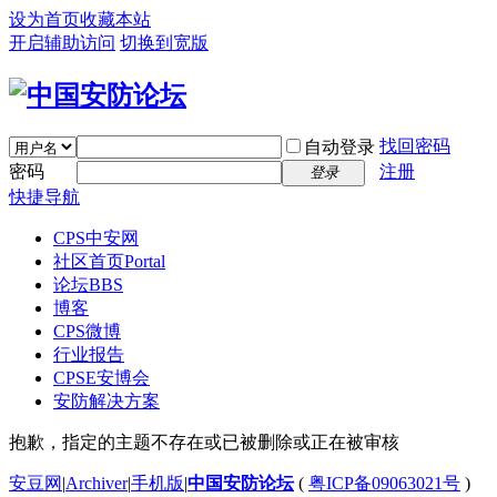
设为首页
收藏本站
开启辅助访问
切换到宽版
找回密码
自动登录
密码
注册
登录
快捷导航
CPS中安网
社区首页
Portal
论坛
BBS
博客
CPS微博
行业报告
CPSE安博会
安防解决方案
抱歉，指定的主题不存在或已被删除或正在被审核
安豆网
|
Archiver
|
手机版
|
中国安防论坛
(
粤ICP备09063021号
)