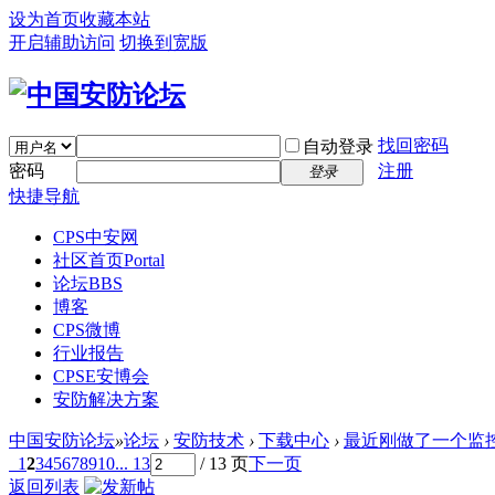
设为首页
收藏本站
开启辅助访问
切换到宽版
找回密码
自动登录
密码
注册
登录
快捷导航
CPS中安网
社区首页
Portal
论坛
BBS
博客
CPS微博
行业报告
CPSE安博会
安防解决方案
中国安防论坛
»
论坛
›
安防技术
›
下载中心
›
最近刚做了一个监控
1
2
3
4
5
6
7
8
9
10
... 13
/ 13 页
下一页
返回列表