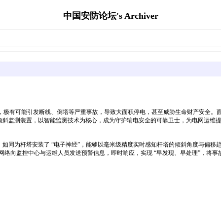
中国安防论坛's Archiver
斜，极有可能引发断线、倒塔等严重事故，导致大面积停电，甚至威胁生命财产安全。
杆塔倾斜监测装置，以智能监测技术为核心，成为守护输电安全的可靠卫士，为电网运维
感器，如同为杆塔安装了 “电子神经”，能够以毫米级精度实时感知杆塔的倾斜角度与
无线网络向监控中心与运维人员发送预警信息，即时响应，实现 “早发现、早处理”，将