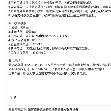
5.用户可通过遥控器轻松控制设备的开启、关闭及即时扫描功能。
6.设备配备了失控激光器保护机制，时间间隔可根据实际需求进行调整，确保
7.内置北斗高精度同步模块，能够实现多台设备同步巡扫，进一步提高驱鸟效
8. 设备支持多点走位巡扫，确保对目标区域的全面覆盖和有效驱赶。
四、技术参数：
1. 波长：520nm
2.波光功率：1000mW
3.供电方式：太阳能+锂电池/市电220V（可选）
4. 水平转动角度：0°~320°
5.垂直转动角度：-20°~90°
6.防护等级：IP55防水防尘等级，能够在恶劣环境下稳定工作。
7.工作温度范围：-25℃~60℃
五、总结：
激光驱鸟器TLKS-PSB100广泛应用于变电站、铁塔等电力设施，有效防
立即联系我们（13682351635），了解更多产品信息，获取专属解决方案！
定制产品，报价为市场当前发布时参考区间价，实际价电议。
页:
[1]
查看完整版本:
如何选择适合特定场景的激光驱鸟设备