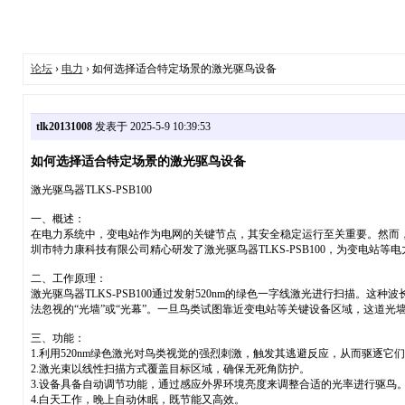
论坛
›
电力
› 如何选择适合特定场景的激光驱鸟设备
tlk20131008
发表于 2025-5-9 10:39:53
如何选择适合特定场景的激光驱鸟设备
激光驱鸟器TLKS-PSB100
一、概述：
在电力系统中，变电站作为电网的关键节点，其安全稳定运行至关重要。然而
圳市特力康科技有限公司精心研发了激光驱鸟器TLKS-PSB100，为变电站
二、工作原理：
激光驱鸟器TLKS-PSB100通过发射520nm的绿色一字线激光进行扫
法忽视的“光墙”或“光幕”。一旦鸟类试图靠近变电站等关键设备区域，这道
三、功能：
1.利用520nm绿色激光对鸟类视觉的强烈刺激，触发其逃避反应，从而驱逐它
2.激光束以线性扫描方式覆盖目标区域，确保无死角防护。
3.设备具备自动调节功能，通过感应外界环境亮度来调整合适的光率进行驱鸟
4.白天工作，晚上自动休眠，既节能又高效。