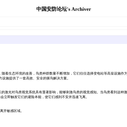
中国安防论坛's Archiver
，随着生态环境的改善，鸟类种群数量不断增加，它们往往选择变电站等高耸设施作
等电力设施提供了一套高效、安全的驱鸟解决方案。
描。这种波长的激光对鸟类视觉系统具有显著影响，能够刺激鸟类的视觉感知。当鸟类看到
光墙会立即触发它们的避险本能，使它们感到不安并迅速飞离。
们离开敏感区域。
。