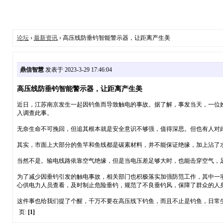
论坛
›
最新资讯
› 高压线防垂钓智能警示器，让距离产生美
鼎信智慧
发表于 2023-3-29 17:46:04
高压线防垂钓智能警示器，让距离产生美
近日，江苏南京发生一起因钓鱼而导致触电的事故。据了解，事发当天，一位
入调查此事。
无奈生命不可挽回，但追其根本就是安全意识不够强，值得深思。但也有人对
其实，市面上大部分的鱼竿和鱼线都是碳素材料，并不能保证绝缘，加上沾了
当然不是。输电线路依靠空气绝缘，但是当电压差足够大时，也能击穿空气，
为了减少因垂钓引发的触电事故，相关部门也积极落实加强防范工作，其中一
心供电力人员查看，及时制止危险垂钓，规范了不良垂钓风，保障了群众的人
这件事也给我们提了个醒，千万不要在高压线下钓鱼，而且不止是钓鱼，日常生
页:
[1]