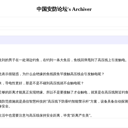
中国安防论坛's Archiver
姓刘的男子在一处湖边钓鱼，在钓到一条大鱼后，鱼线回弹甩到了高压线上引发触电
此表示很疑惑，为什么会绝缘的鱼线跟鱼竿接触高压线会引发触电呢？
水，导电性更好，那是不是不碰到高压线就不会触电呢？
足够的距离才能真正实现绝缘。所以不是要接触了才会触电，就算是在高压线附近钓
项防范措施就是鼎信智慧科技的”高压线下防垂钓智能警示杆“方案，设备具备自动探
身安全。
活中也需要注意与高压线保持安全距离，毕竟“距离产生美”。