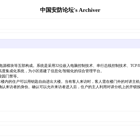
中国安防论坛's Archiver
源模块等五部构成。系统是采用32位嵌入电脑控制技术、串行总线控制技术、TCP/
高度集成化系统，为小区搭建了信息化/智能化的综合管理平台。
校园门禁等。
楼内的住户可以用钥匙自由进出大楼。当有客人来访时，客人需在楼门外的对讲主机
确认来访者的身份。确认可以允许来访者进入后，住户的主人利用对讲分机上的开锁