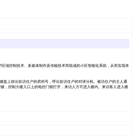
IP区域控制技术、多媒体制作及传输技术而组成的小区智能化系统，从而实现本
键盘上按出欲访住户的房间号，呼出欲访住户的对讲分机。被访住户的主人通
按键，控制大楼入口上的电控门锁打开，来访人方可进入楼内。来访客人进入楼