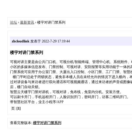
论坛
›
最新资讯
› 楼宇对讲门禁系列
zhcloudlink
发表于 2022-7-29 17:19:44
楼宇对讲门禁系列
可视对讲主要是由公共门口机、可视分机/智能终端、管理中心机、系统附件、电
小区的多媒体信息发布、门禁控制、可视对讲、安防报警等实用功能于一体的
门禁系统可应用于办公室门禁、大厦出入口控制、小区门禁、工厂门禁、智慧
楼门平时总处于闭锁状态，避免非本楼人员在未经允许的情况下进入楼内，本
过对讲设备与来访者进行双向通话和可视视频通话，通过来访者的声音或图像
后，楼门自动关锁。
智慧云天楼宇门禁对讲机，可视对讲，免布线，免室内分机。安装方便。
​可以刷卡开门，手机远程开门，人脸识别开门，密码开门，访客二维码开门。
带智慧社区平台，业主小程序/APP
页:
[1]
查看完整版本:
楼宇对讲门禁系列