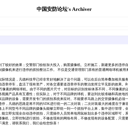
中国安防论坛's Archiver
到了较好的效果；交警部门纷纷加大投入，购置摄像机、立杆施工，新建更多的违停自
摄像机来进行违停的抓拍整治工作。 不仅是交通管理部门原有的普通网络球机被用来
实际情况是，凡德科技早已经非常好地解决了这个问题，可以在后台简单叠加相关服
拍违章停车，盘活了现有资产，对各交通要道违章停车的整治发挥立竿见影的效果。利
300万像素的网络球机。由于不同的图片尺寸，对目标的识别坐标体系不同，不同像素的
视频产品具有互通性；但实际上，对于不同品牌的球机，要达到比较准确和高效地控制
家品牌的设备，需要开发专门的抓拍系统来应对。不能要求马路上的交管摄像机必须
停，凡德的思路是将不同的SDK进行统一的二次封装；二次封装最大的难度在于兼容
路上不同型号不同品牌的摄像头能够立即统一到一个抓拍平台上来，集中进行管理，
立即实现全自动违停抓拍，只需操作人员简单地用鼠标划出多个违停区域即可，系统配置
摄像机，立即控制进行抓拍，不修改现有的网络布局，不修改现有的设备配置，只需
不满意，请联系我们，我们会给您惊喜！