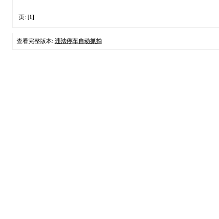
页:
[1]
查看完整版本:
违法停车自动抓拍