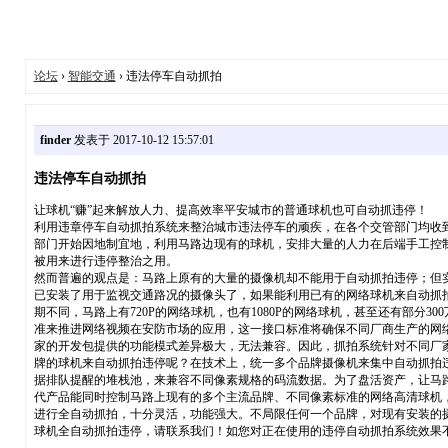
论坛
›
智能交通
› 违法停车自动抓拍
finder
发表于 2017-10-12 15:57:01
违法停车自动抓拍
让球机“赚”起来解放人力、提高效率平安城市的普通球机也可自动抓违停！
利用违章停车自动抓拍系统来整治城市违法停车的顽疾，在各个交管部门均收
部门开始因地制宜地，利用马路边现有的球机，安排大量的人力在后端手工控制
被用来进行违停整治之用。
然而普遍的观点是：马路上原有的大量的摄像机却不能用于自动抓拍违停；但
已安装了用于监视交通路况的摄像头了，如果能利用已有的网络球机来自动抓
期不同，马路上有720P的网络球机，也有1080P的网络球机，甚至还有部分
准来推进网络视频在安防市场的应用，这一接口标准将确保不同厂商生产的网络
家的开发包提供的功能模式差异极大，无法兼容。因此，抓拍系统针对不同厂
牌的球机来自动抓拍违停呢？在技术上，统一多个品牌摄像机来集中自动抓拍违
据排队提醒的堆栈池，来兼容不同像素规格的码流数据。为了盘活资产，让马
代产品能同时控制马路上现有的多个主流品牌、不同像素标准的网络高清球机，能
进行全自动抓拍，十分灵活，功能强大。不局限任何一个品牌，对现有安装的
球机全自动抓拍违停，请联系我们！如您对正在使用的违停自动抓拍系统效果