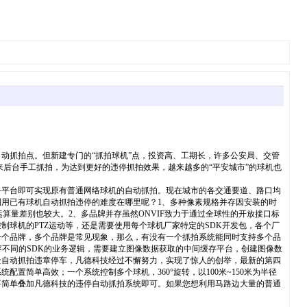
动抓拍点。但新建专门的“抓拍球机”点，投资高、工期长，许多公安局、交管
后台手工抓拍，为达到更好的违停抓拍效果，越来越多的“平安城市”的球机也
务平台即可实现原有普通网络球机的自动抓拍。现在城市的各交通要道、路口均
用已有球机自动抓拍违停的难度在哪里呢？1、多种像素规格并存因安装的时
运算量差别也较大。2、多品牌并存虽然ONVIF致力于通过全球性的开放接口标
球机的PTZ运动等，还是需要使用每个球机厂家特定的SDK开发包，各个厂
一个品牌，多个品牌是常见现象，那么，有没有一个抓拍系统能同时支持多个品
不同的SDK的业务逻辑，需要建立图像数据获取的中间缓存平台，创建图像数
全自动抓拍违章停车，凡德科技经过不懈努力，实现了惊人的创举，最新的第四
简单高效；一个系统控制多个球机，360°旋转，以100米~150米为半径
要简单叠加凡德科技的违停自动抓拍系统即可。如果您想利用马路边大量的普通