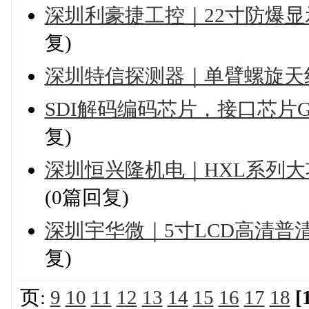
深圳利豪捷工控｜22寸防爆
复)
深圳特信探测器｜单臂螺旋天
SDI解码编码芯片，接口芯片GV7704
复)
深圳恒兴隆机电｜HXL系列
(0篇回复)
深圳宇华微｜5寸LCD高清
复)
页:
9
10
11
12
13
14
15
16
17
18
[